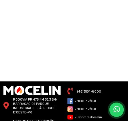
(46)3534-8000
RODOVIA PR 475 KM 33,3 S/N
/MocelinOficial
BARRACAO 01 PARQUE
INDUSTRIAL II - SÃO JORGE
/MocelinOficial
D'OESTE-PR
/ExtintoresMocelin
CENTRO DE DISTRIBUIÇÃO
MOCELIN - RUA SENADOR
/ExtintoresMocelin