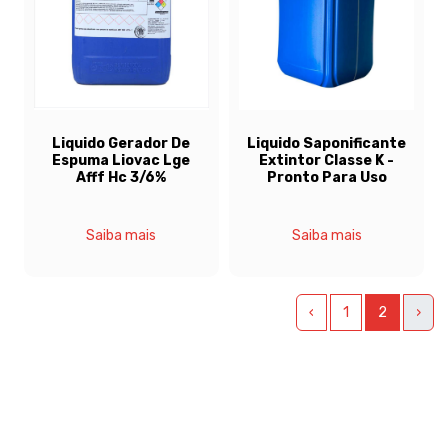
Liquido Gerador De
Liquido Saponificante
Espuma Liovac Lge
Extintor Classe K -
Afff Hc 3/6%
Pronto Para Uso
Saiba mais
Saiba mais
‹
1
2
›