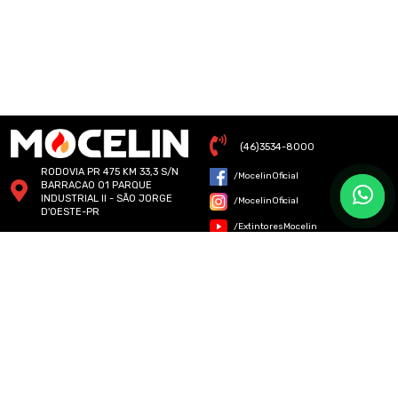
(46)3534-8000
RODOVIA PR 475 KM 33,3 S/N
/MocelinOficial
BARRACAO 01 PARQUE
INDUSTRIAL II - SÃO JORGE
/MocelinOficial
D'OESTE-PR
/ExtintoresMocelin
CENTRO DE DISTRIBUIÇÃO
MOCELIN - RUA SENADOR
/ExtintoresMocelin
ACCIOLY FILHO - 243 -
CURITIBA - PR
CENTRO DE DISTRIBUIÇÃO
MOCELIN - RUA SUBLIMAÇÃO,
157 - JARDIM JAPÃO, SÃO
PAULO - SP
Mocelin © 2026 - Todos os direitos reservados.