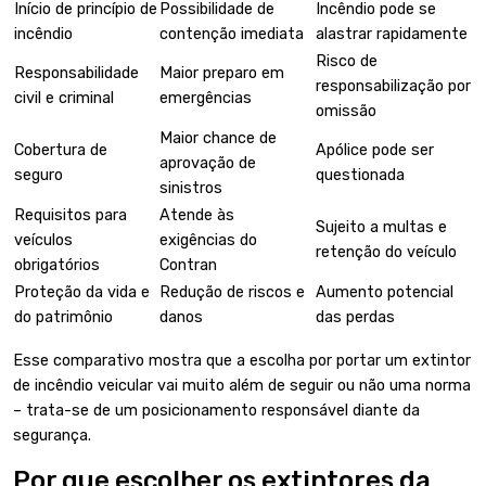
Início de princípio de
Possibilidade de
Incêndio pode se
incêndio
contenção imediata
alastrar rapidamente
Risco de
Responsabilidade
Maior preparo em
responsabilização por
civil e criminal
emergências
omissão
Maior chance de
Cobertura de
Apólice pode ser
aprovação de
seguro
questionada
sinistros
Requisitos para
Atende às
Sujeito a multas e
veículos
exigências do
retenção do veículo
obrigatórios
Contran
Proteção da vida e
Redução de riscos e
Aumento potencial
do patrimônio
danos
das perdas
Esse comparativo mostra que a escolha por portar um extintor
de incêndio veicular vai muito além de seguir ou não uma norma
– trata-se de um posicionamento responsável diante da
segurança.
Por que escolher os extintores da