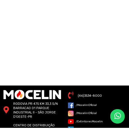
(46)3534-8000
RODOVIA PR 475 KM 33,3 S/N
/MocelinOficial
BARRACAO 01 PARQUE
INDUSTRIAL II - SÃO JORGE
/MocelinOficial
D'OESTE-PR
/ExtintoresMocelin
CENTRO DE DISTRIBUIÇÃO