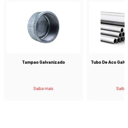
Tampao Galvanizado
Tubo De Aco Galvanizado Nb
Saiba mais
Saiba mais