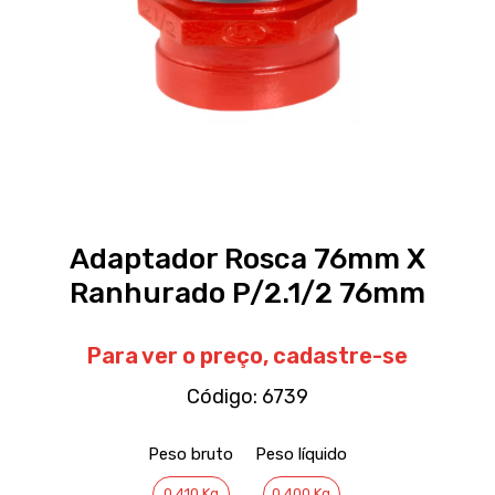
Adaptador Rosca 76mm X
Ranhurado P/2.1/2 76mm
Para ver o preço,
cadastre-se
Código:
6739
Peso bruto
Peso líquido
0.410 Kg
0.400 Kg