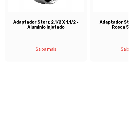
Adaptador Storz 2.1/2 X 1.1/2 -
Adaptador Storz
Aluminio Injetado
Rosca 5f
Saiba mais
Saiba