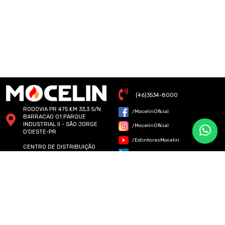
(46)3534-8000
RODOVIA PR 475 KM 33,3 S/N
/MocelinOficial
BARRACAO 01 PARQUE
INDUSTRIAL II - SÃO JORGE
/MocelinOficial
D'OESTE-PR
/ExtintoresMocelin
CENTRO DE DISTRIBUIÇÃO
MOCELIN - RUA SENADOR
/ExtintoresMocelin
ACCIOLY FILHO - 243 -
CURITIBA - PR
CENTRO DE DISTRIBUIÇÃO
MOCELIN - RUA SUBLIMAÇÃO,
157 - JARDIM JAPÃO, SÃO
PAULO - SP