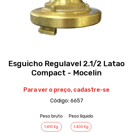
Esguicho Regulavel 2.1/2 Latao
Compact - Mocelin
Para ver o preço,
cadastre-se
Código:
6657
Peso bruto
Peso líquido
1.410 Kg
1.400 Kg