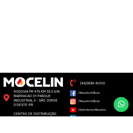
(46)3534-8000
RODOVIA PR 475 KM 33,3 S/N
/MocelinOficial
BARRACAO 01 PARQUE
INDUSTRIAL II - SÃO JORGE
/MocelinOficial
D'OESTE-PR
/ExtintoresMocelin
CENTRO DE DISTRIBUIÇÃO
MOCELIN - RUA SENADOR
/ExtintoresMocelin
ACCIOLY FILHO - 243 -
CURITIBA - PR