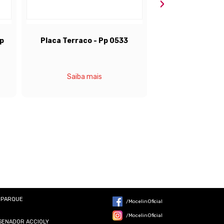
›
 Pp 0533
Placa Quadro Eletrico - Pp
Placa 
0534
s
Saiba mais
1 PARQUE
/MocelinOficial
/MocelinOficial
 SENADOR ACCIOLY