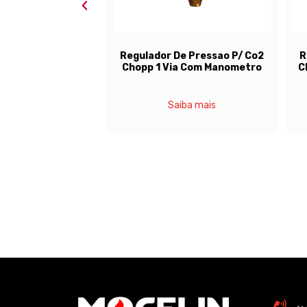
‹
ulador De Pressao P/ Co2
Regulador De Pressao P/ Co2
opp 1 Via Com Manometro
Chopp 2 Vias Com Manometro
Saiba mais
Saiba mais